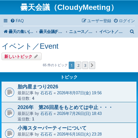
曇天会議（CloudyMeeting）
FAQ
ユーザー登録
ログイン
曇天の集い(HP)トップ
曇天会議(Forum)トップ
ニュース／News
イベント／Event
イベント／Event
新しいトピック
1
2
3
次へ
65 件のトピック
トピック
胎内星まつり2026
最新記事 by
石石石
«
2026年8月07日(金) 19:56
返信数:
4
2026年 第26回星をもとめては中止・・・
最新記事 by
石石石
«
2026年7月26日(日) 18:43
返信数:
1
小海スターパーティーについて
最新記事 by
石石石
«
2026年6月16日(火) 23:28