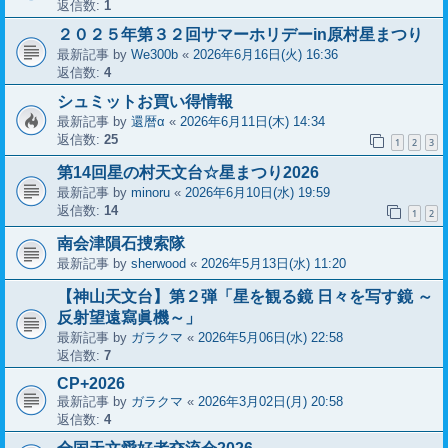
返信数:
1
２０２５年第３２回サマーホリデーin原村星まつり
最新記事 by
We300b
«
2026年6月16日(火) 16:36
返信数:
4
シュミットお買い得情報
最新記事 by
還暦α
«
2026年6月11日(木) 14:34
返信数:
25
1
2
3
第14回星の村天文台☆星まつり2026
最新記事 by
minoru
«
2026年6月10日(水) 19:59
返信数:
14
1
2
南会津隕石捜索隊
最新記事 by
sherwood
«
2026年5月13日(水) 11:20
【神山天文台】第２弾「星を観る鏡 日々を写す鏡 ～
反射望遠寫眞機～」
最新記事 by
ガラクマ
«
2026年5月06日(水) 22:58
返信数:
7
CP+2026
最新記事 by
ガラクマ
«
2026年3月02日(月) 20:58
返信数:
4