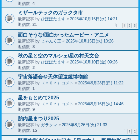
返信数:
4
ミザールテックのガラクタ市
最新記事 by
ひぽぽたます
«
2025年10月15日(水) 14:21
返信数:
21
1
2
3
面白そうな/面白かったムービー・アニメ
最新記事 by
じゃんく王
«
2025年10月15日(水) 10:26
返信数:
8
秋の星と空のマルシェ/星の村天文台
最新記事 by
ひぽぽたます
«
2025年10月10日(金) 09:26
返信数:
2
宇宙落語会＠天体望遠鏡博物館
最新記事 by
（＾０＾）コメト
«
2025年9月28日(日) 11:22
返信数:
1
星をもとめて2025
最新記事 by
（＾０＾）コメト
«
2025年9月16日(火) 14:46
返信数:
9
胎内星まつり2025
最新記事 by
ガラクマ
«
2025年8月26日(火) 21:33
返信数:
15
1
2