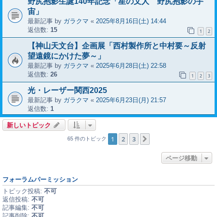
野尻抱影生誕140年記念「星の文人 野尻抱影の宇
宙」
最新記事 by
ガラクマ
«
2025年8月16日(土) 14:44
返信数:
15
1
2
【神山天文台】企画展「西村製作所と中村要～反射
望遠鏡にかけた夢～」
最新記事 by
ガラクマ
«
2025年6月28日(土) 22:58
返信数:
26
1
2
3
光・レーザー関西2025
最新記事 by
ガラクマ
«
2025年6月23日(月) 21:57
返信数:
1
新しいトピック
1
2
3
次へ
65 件のトピック
ページ移動
フォーラムパーミッション
トピック投稿:
不可
返信投稿:
不可
記事編集:
不可
記事削除:
不可