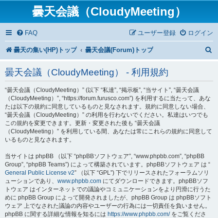
曇天会議（CloudyMeeting）
FAQ
ユーザー登録
ログイン
曇天の集い(HP)トップ
曇天会議(Forum)トップ
曇天会議（CloudyMeeting） - 利用規約
“曇天会議（CloudyMeeting）” (以下 “私達”, “掲示板”, “当サイト”, “曇天会議
（CloudyMeeting）”, “https://forum.furusco.com”) を利用するに当たって、あな
たは以下の規約に同意しているものと見なされます。規約に同意しない場合、
“曇天会議（CloudyMeeting）” の利用を行わないでください。私達はいつでも
この規約を変更できます。更新・変更された後も “曇天会議
（CloudyMeeting）” を利用している間、あなたは常にこれらの規約に同意して
いるものと見なされます。
当サイトは phpBB （以下 “phpBBソフトウェア”, “www.phpbb.com”, “phpBB
Group”, “phpBB Teams”) によって構築されています。phpBBソフトウェア は “
General Public License v2
” （以下 “GPL”) 下でリリースされたフォーラムソリ
ューションであり、
www.phpbb.com
にてダウンロードできます。phpBBソフ
トウェア はインターネットでの議論やコミュニケーションをより円滑に行うた
めに phpBB Group によって開発されましたが、phpBB Group は phpBBソフト
ウェア 上でなされた議論の内容やユーザーの行為には一切責任を負いません。
phpBB に関する詳細な情報を知るには
https://www.phpbb.com/
をご覧くださ