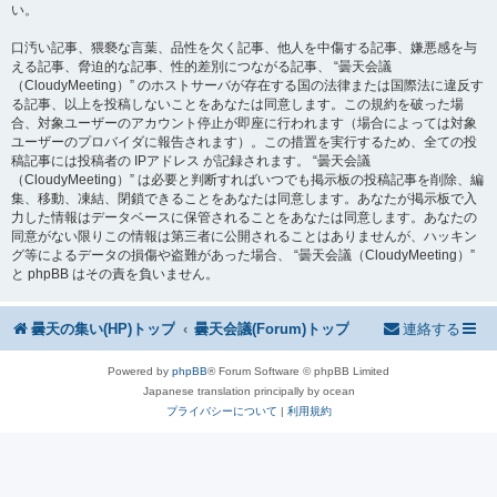
い。
口汚い記事、猥褻な言葉、品性を欠く記事、他人を中傷する記事、嫌悪感を与
える記事、脅迫的な記事、性的差別につながる記事、 “曇天会議
（CloudyMeeting）” のホストサーバが存在する国の法律または国際法に違反す
る記事、以上を投稿しないことをあなたは同意します。この規約を破った場
合、対象ユーザーのアカウント停止が即座に行われます（場合によっては対象
ユーザーのプロバイダに報告されます）。この措置を実行するため、全ての投
稿記事には投稿者の IPアドレス が記録されます。 “曇天会議
（CloudyMeeting）” は必要と判断すればいつでも掲示板の投稿記事を削除、編
集、移動、凍結、閉鎖できることをあなたは同意します。あなたが掲示板で入
力した情報はデータベースに保管されることをあなたは同意します。あなたの
同意がない限りこの情報は第三者に公開されることはありませんが、ハッキン
グ等によるデータの損傷や盗難があった場合、 “曇天会議（CloudyMeeting）”
と phpBB はその責を負いません。
曇天の集い(HP)トップ
曇天会議(Forum)トップ
連絡する
Powered by
phpBB
® Forum Software © phpBB Limited
Japanese translation principally by ocean
プライバシーについて
|
利用規約