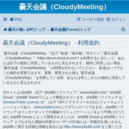
曇天会議（CloudyMeeting）
FAQ
ユーザー登録
ログイン
曇天の集い(HP)トップ
曇天会議(Forum)トップ
曇天会議（CloudyMeeting） - 利用規約
“曇天会議（CloudyMeeting）” (以下 “私達”, “掲示板”, “当サイト”, “曇天会議
（CloudyMeeting）”, “https://forum.furusco.com”) を利用するに当たって、あな
たは以下の規約に同意しているものと見なされます。規約に同意しない場合、
“曇天会議（CloudyMeeting）” の利用を行わないでください。私達はいつでも
この規約を変更できます。更新・変更された後も “曇天会議
（CloudyMeeting）” を利用している間、あなたは常にこれらの規約に同意して
いるものと見なされます。
当サイトは phpBB （以下 “phpBBソフトウェア”, “www.phpbb.com”, “phpBB
Group”, “phpBB Teams”) によって構築されています。phpBBソフトウェア は “
General Public License v2
” （以下 “GPL”) 下でリリースされたフォーラムソリ
ューションであり、
www.phpbb.com
にてダウンロードできます。phpBBソフ
トウェア はインターネットでの議論やコミュニケーションをより円滑に行うた
めに phpBB Group によって開発されましたが、phpBB Group は phpBBソフト
ウェア 上でなされた議論の内容やユーザーの行為には一切責任を負いません。
phpBB に関する詳細な情報を知るには
https://www.phpbb.com/
をご覧くださ