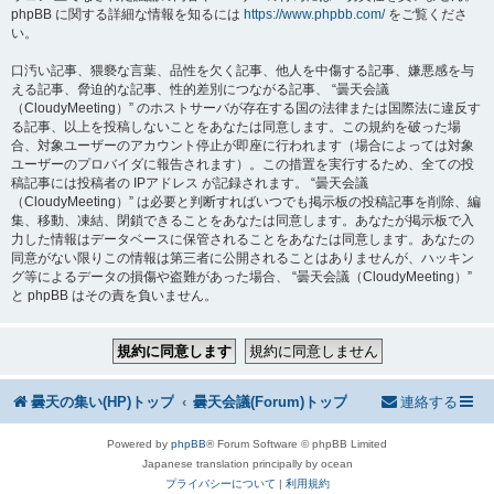
phpBB に関する詳細な情報を知るには
https://www.phpbb.com/
をご覧くださ
い。
口汚い記事、猥褻な言葉、品性を欠く記事、他人を中傷する記事、嫌悪感を与
える記事、脅迫的な記事、性的差別につながる記事、 “曇天会議
（CloudyMeeting）” のホストサーバが存在する国の法律または国際法に違反す
る記事、以上を投稿しないことをあなたは同意します。この規約を破った場
合、対象ユーザーのアカウント停止が即座に行われます（場合によっては対象
ユーザーのプロバイダに報告されます）。この措置を実行するため、全ての投
稿記事には投稿者の IPアドレス が記録されます。 “曇天会議
（CloudyMeeting）” は必要と判断すればいつでも掲示板の投稿記事を削除、編
集、移動、凍結、閉鎖できることをあなたは同意します。あなたが掲示板で入
力した情報はデータベースに保管されることをあなたは同意します。あなたの
同意がない限りこの情報は第三者に公開されることはありませんが、ハッキン
グ等によるデータの損傷や盗難があった場合、 “曇天会議（CloudyMeeting）”
と phpBB はその責を負いません。
曇天の集い(HP)トップ
曇天会議(Forum)トップ
連絡する
Powered by
phpBB
® Forum Software © phpBB Limited
Japanese translation principally by ocean
プライバシーについて
|
利用規約