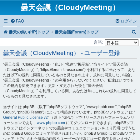
曇天会議（CloudyMeeting）
FAQ
ログイン
曇天の集い(HP)トップ
曇天会議(Forum)トップ
言語:
曇天会議（CloudyMeeting） - ユーザー登録
“曇天会議（CloudyMeeting）” (以下 “私達”, “掲示板”, “当サイト”, “曇天会議
（CloudyMeeting）”, “https://forum.furusco.com”) を利用するに当たって、あな
たは以下の規約に同意しているものと見なされます。規約に同意しない場合、
“曇天会議（CloudyMeeting）” の利用を行わないでください。私達はいつでも
この規約を変更できます。更新・変更された後も “曇天会議
（CloudyMeeting）” を利用している間、あなたは常にこれらの規約に同意して
いるものと見なされます。
当サイトは phpBB （以下 “phpBBソフトウェア”, “www.phpbb.com”, “phpBB
Group”, “phpBB Teams”) によって構築されています。phpBBソフトウェア は “
General Public License v2
” （以下 “GPL”) 下でリリースされたフォーラムソリ
ューションであり、
www.phpbb.com
にてダウンロードできます。phpBBソフ
トウェア はインターネットでの議論やコミュニケーションをより円滑に行うた
めに phpBB Group によって開発されましたが、phpBB Group は phpBBソフト
ウェア 上でなされた議論の内容やユーザーの行為には一切責任を負いません。