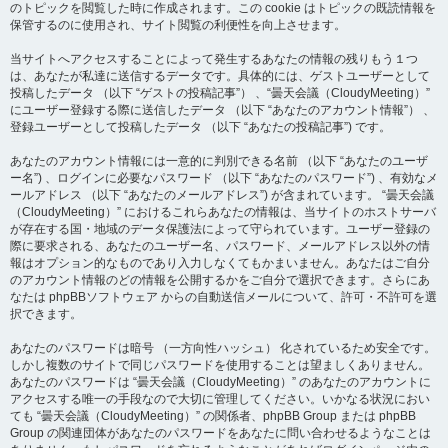
のトピックを閲覧した時に作成されます。この cookie はトピックの既読情報を
保管するのに使用され、サイト閲覧の利便性を向上させます。
当サイトへアクセスすることによって発生するあなたの情報の残りもう１つ
は、あなたが私達に送信するデータです。具体的には、ゲストユーザーとして
投稿したデータ （以下 “ゲストの投稿記事”） 、“曇天会議（CloudyMeeting）”
にユーザー登録する際に送信したデータ （以下 “あなたのアカウント情報”） 、
登録ユーザーとして投稿したデータ （以下 “あなたの投稿記事”) です。
あなたのアカウント情報には一意的に判別できる名前 （以下 “あなたのユーザ
ー名”) 、ログインに必要なパスワード （以下 “あなたのパスワード”) 、有効なメ
ールアドレス （以下 “あなたのメールアドレス”) が含まれています。 “曇天会議
（CloudyMeeting）” におけるこれらあなたの情報は、当サイトのホストサーバ
が存在する国・地域のデータ保護法によって守られています。ユーザー登録の
際に要求される、あなたのユーザー名、パスワード、メールアドレス以外の情
報はオプション的なものであり入力しなくてもかまいません。あなたはご自分
のアカウント情報のどの情報を公開するかをご自分で選択できます。さらにあ
なたは phpBBソフトウェア からの自動送信メールについて、許可・不許可を選
択できます。
あなたのパスワードは暗号 （一方向性ハッシュ） 化されているため安全です。
しかし複数のサイトで同じパスワードを使用することは望ましくありません。
あなたのパスワードは “曇天会議（CloudyMeeting）” のあなたのアカウントに
アクセスする唯一の手段なので大切に管理してください。いかなる状況におい
ても “曇天会議（CloudyMeeting）” の関係者、phpBB Group または phpBB
Group の関連団体があなたのパスワードをあなたに問い合わせるようなことは