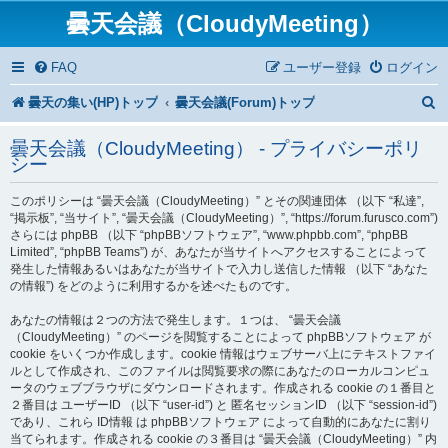
曇天会議（CloudyMeeting）
FAQ
ユーザー登録
ログイン
曇天の集い(HP)トップ
曇天会議(Forum)トップ
曇天会議（CloudyMeeting） - プライバシーポリ
シー
このポリシーは “曇天会議（CloudyMeeting）” とその関連団体 （以下 “私達”,
“掲示板”, “当サイト”, “曇天会議（CloudyMeeting）”, “https://forum.furusco.com”)
さらには phpBB （以下 “phpBBソフトウェア”, “www.phpbb.com”, “phpBB
Limited”, “phpBB Teams”) が、あなたが当サイトへアクセスすることによって
発生した情報あるいはあなたが当サイトで入力し送信した情報 （以下 “あなた
の情報”) をどのように利用するかを述べたものです。
あなたの情報は２つの方法で発生します。１つは、 “曇天会議
（CloudyMeeting）” のページを閲覧することによって phpBBソフトウェア が
cookie をいくつか作成します。cookie 情報はウェブサーバ上にテキストファイ
ルとして作成され、このファイルは閲覧要求の際にあなたのローカルコンピュ
ータのウェブブラウザにダウンロードされます。作成される cookie の１番目と
２番目は ユーザーID （以下 “user-id”) と 匿名セッションID （以下 “session-id”)
であり、これら ID情報 は phpBBソフトウェア によって自動的にあなたに割り
当てられます。作成される cookie の３番目は “曇天会議（CloudyMeeting）” 内