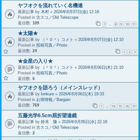
ヤフオクを流れていく名機達
最新記事 by
木村
«
2026年8月07日(金) 12:18
Posted in
古スコ／Old Telescope
返信数:
109
1
8
9
10
11
…
★太陽★
最新記事 by
（＾０＾）コメト
«
2026年8月07日(金) 12:10
Posted in
投稿写真／Photo
返信数:
24
1
2
3
★金星の入り★
最新記事 by
（＾０＾）コメト
«
2026年8月06日(木) 21:10
Posted in
投稿写真／Photo
返信数:
6
ヤフオクを語ろう（メインスレッド）
最新記事 by
kinkuro
«
2026年8月06日(木) 19:33
Posted in
お得情報／Bargain
返信数:
769
1
74
75
76
77
…
五藤光学6.5cm屈折望遠鏡
最新記事 by
鈴木 隆
«
2026年8月05日(水) 22:18
Posted in
古スコ／Old Telescope
返信数:
2