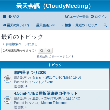
曇天会議（CloudyMeeting）
FAQ
ユーザー登録
ログイン
曇天の集い(HP)トップ
曇天会議(Forum)トップ
検索
最近のトピック
最近のトピック
詳細検索ページに戻る
検索
詳細検索
検索結果 10 件 • ページ
1
／
1
トピック
胎内星まつり2026
最新記事 by
石石石
«
2026年8月07日(金) 19:56
Posted in
イベント／Event
返信数:
4
4.5cmF4.4ED屈折望遠鏡自作キット
最新記事 by
還暦α
«
2026年8月07日(金) 14:02
Posted in
今スコ／Modern Telescope
返信数:
6