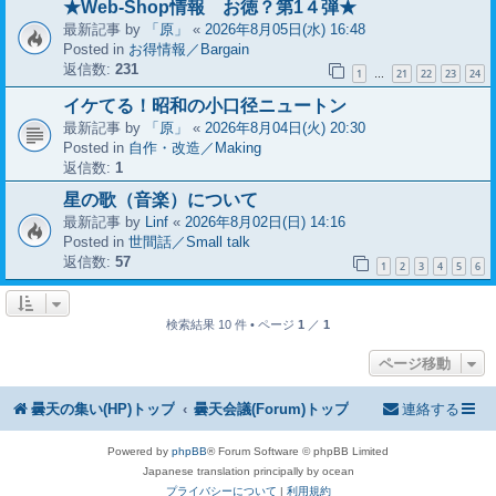
★Web-Shop情報 お徳？第1４弾★
最新記事 by
「原」
«
2026年8月05日(水) 16:48
Posted in
お得情報／Bargain
返信数:
231
1
21
22
23
24
…
イケてる！昭和の小口径ニュートン
最新記事 by
「原」
«
2026年8月04日(火) 20:30
Posted in
自作・改造／Making
返信数:
1
星の歌（音楽）について
最新記事 by
Linf
«
2026年8月02日(日) 14:16
Posted in
世間話／Small talk
返信数:
57
1
2
3
4
5
6
検索結果 10 件 • ページ
1
／
1
ページ移動
曇天の集い(HP)トップ
曇天会議(Forum)トップ
連絡する
Powered by
phpBB
® Forum Software © phpBB Limited
Japanese translation principally by ocean
プライバシーについて
|
利用規約