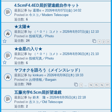
4.5cmF4.4ED屈折望遠鏡自作キット
最新記事 by
還暦α
«
2026年8月07日(金) 14:02
Posted in
今スコ／Modern Telescope
返信数:
6
★太陽★
最新記事 by
（＾０＾）コメト
«
2026年8月07日(金) 12:10
Posted in
投稿写真／Photo
返信数:
24
1
2
3
★金星の入り★
最新記事 by
（＾０＾）コメト
«
2026年8月06日(木) 21:10
Posted in
投稿写真／Photo
返信数:
6
ヤフオクを語ろう（メインスレッド）
最新記事 by
kinkuro
«
2026年8月06日(木) 19:33
Posted in
お得情報／Bargain
返信数:
769
1
74
75
76
77
…
五藤光学6.5cm屈折望遠鏡
最新記事 by
鈴木 隆
«
2026年8月05日(水) 22:18
Posted in
古スコ／Old Telescope
返信数:
2