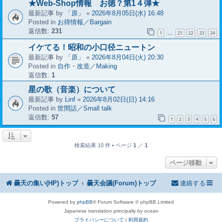
★Web-Shop情報 お徳？第1４弾★
最新記事 by
「原」
«
2026年8月05日(水) 16:48
Posted in
お得情報／Bargain
返信数:
231
1
21
22
23
24
…
イケてる！昭和の小口径ニュートン
最新記事 by
「原」
«
2026年8月04日(火) 20:30
Posted in
自作・改造／Making
返信数:
1
星の歌（音楽）について
最新記事 by
Linf
«
2026年8月02日(日) 14:16
Posted in
世間話／Small talk
返信数:
57
1
2
3
4
5
6
検索結果 10 件 • ページ
1
／
1
ページ移動
曇天の集い(HP)トップ
曇天会議(Forum)トップ
連絡する
Powered by
phpBB
® Forum Software © phpBB Limited
Japanese translation principally by ocean
プライバシーについて
|
利用規約