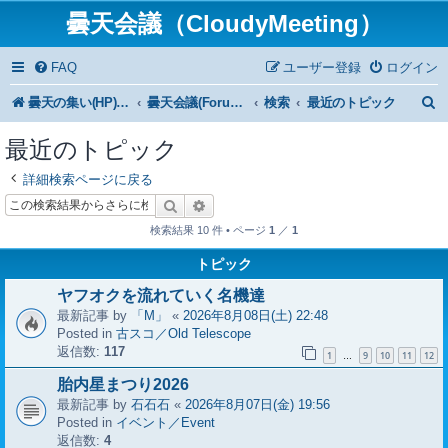
曇天会議（CloudyMeeting）
FAQ
ユーザー登録
ログイン
曇天の集い(HP)トップ
曇天会議(Forum)トップ
検索
最近のトピック
最近のトピック
詳細検索ページに戻る
検索
詳細検索
検索結果 10 件 • ページ
1
／
1
トピック
ヤフオクを流れていく名機達
最新記事 by
「M」
«
2026年8月08日(土) 22:48
Posted in
古スコ／Old Telescope
返信数:
117
1
9
10
11
12
…
胎内星まつり2026
最新記事 by
石石石
«
2026年8月07日(金) 19:56
Posted in
イベント／Event
返信数:
4