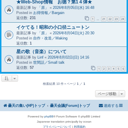
★Web-Shop情報 お徳？第1４弾★
最新記事 by
「原」
«
2026年8月05日(水) 16:48
Posted in
お得情報／Bargain
返信数:
231
1
21
22
23
24
…
イケてる！昭和の小口径ニュートン
最新記事 by
「原」
«
2026年8月04日(火) 20:30
Posted in
自作・改造／Making
返信数:
1
星の歌（音楽）について
最新記事 by
Linf
«
2026年8月02日(日) 14:16
Posted in
世間話／Small talk
返信数:
57
1
2
3
4
5
6
検索結果 10 件 • ページ
1
／
1
ページ移動
曇天の集い(HP)トップ
曇天会議(Forum)トップ
連絡する
Powered by
phpBB
® Forum Software © phpBB Limited
Japanese translation principally by ocean
プライバシーについて
|
利用規約