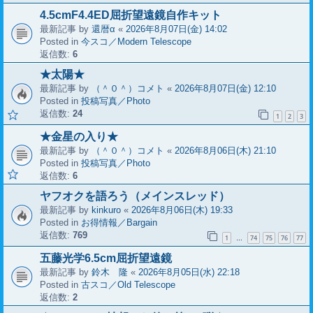
4.5cmF4.4ED屈折望遠鏡自作キット
最新記事 by
還暦α
«
2026年8月07日(金) 14:02
Posted in
今スコ／Modern Telescope
返信数:
6
★太陽★
最新記事 by
（＾０＾）コメト
«
2026年8月07日(金) 12:10
Posted in
投稿写真／Photo
返信数:
24
1
2
3
★金星の入り★
最新記事 by
（＾０＾）コメト
«
2026年8月06日(木) 21:10
Posted in
投稿写真／Photo
返信数:
6
ヤフオクを語ろう（メインスレッド）
最新記事 by
kinkuro
«
2026年8月06日(木) 19:33
Posted in
お得情報／Bargain
返信数:
769
1
74
75
76
77
…
五藤光学6.5cm屈折望遠鏡
最新記事 by
鈴木 隆
«
2026年8月05日(水) 22:18
Posted in
古スコ／Old Telescope
返信数:
2