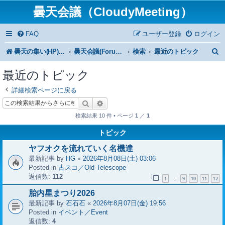
曇天会議（CloudyMeeting）
FAQ
ユーザー登録
ログイン
曇天の集い(HP)トップ
曇天会議(Forum)トップ
検索
最近のトピック
最近のトピック
詳細検索ページに戻る
検索
詳細検索
検索結果 10 件 • ページ
1
／
1
トピック
ヤフオクを流れていく名機達
最新記事 by
HG
«
2026年8月08日(土) 03:06
Posted in
古スコ／Old Telescope
返信数:
112
1
9
10
11
12
…
胎内星まつり2026
最新記事 by
石石石
«
2026年8月07日(金) 19:56
Posted in
イベント／Event
返信数:
4