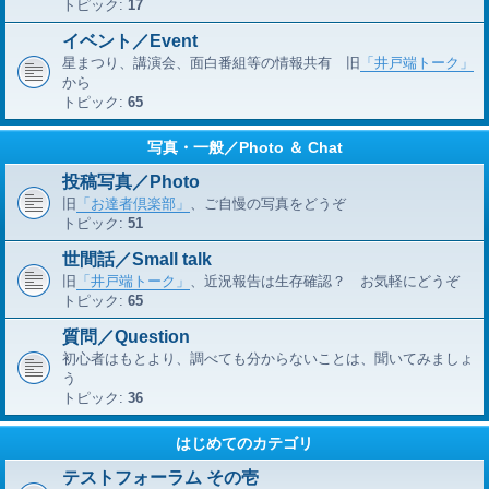
トピック:
17
イベント／Event
星まつり、講演会、面白番組等の情報共有 旧
「井戸端トーク」
から
トピック:
65
写真・一般／Photo ＆ Chat
投稿写真／Photo
旧
「お達者倶楽部」
、ご自慢の写真をどうぞ
トピック:
51
世間話／Small talk
旧
「井戸端トーク」
、近況報告は生存確認？ お気軽にどうぞ
トピック:
65
質問／Question
初心者はもとより、調べても分からないことは、聞いてみましょ
う
トピック:
36
はじめてのカテゴリ
テストフォーラム その壱