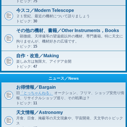
トピック:
75
今スコ／Modern Telescope
２１世紀、最近の機材について語りましょう
トピック:
30
その他の機材、書籍／Other Instruments，Books
顕微鏡、天球儀等の望遠鏡以外の機材、専門書籍。特に天文に
拘りませんが、機材好きの広場です。
トピック:
15
自作・改造／Making
楽しみ方は無限大、アイデア全開
トピック:
47
ニュース／News
お得情報／Bargain
旧
「とっちゃんねる」
オークション、フリマ、ショップ安売り情
報、リサイクルショップ巡り、その戦果は？
トピック:
11
天文情報／Astronomy
月食、日食、掩蔽等の天文現象や、宇宙開発、天文学のトピック
ス