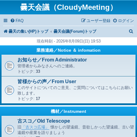
曇天会議（CloudyMeeting）
FAQ
ユーザー登録
ログイン
曇天の集い(HP)トップ
曇天会議(Forum)トップ
現在時刻 - 2026年8月09日(日) 19:53
業務連絡／Notice ＆ infomation
お知らせ／From Administrator
管理者からみなさんへのご連絡。
トピック:
33
皆様からの声／From User
このサイトについてのご意見、ご質問についてはこちらにお願い
致します。
トピック:
17
機材／Instrument
古スコ／Old Telescope
旧
「古スコ広場」
懐かしの望遠鏡、昔欲しかった望遠鏡、古い望
遠鏡や産業を語りましょう