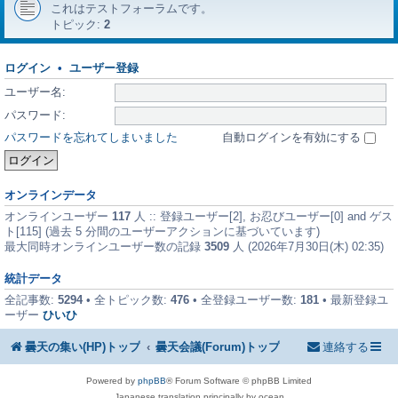
これはテストフォーラムです。
トピック:
2
ログイン
•
ユーザー登録
ユーザー名:
パスワード:
パスワードを忘れてしまいました
自動ログインを有効にする
オンラインデータ
オンラインユーザー
117
人 :: 登録ユーザー[2], お忍びユーザー[0] and ゲス
ト[115] (過去 5 分間のユーザーアクションに基づいています)
最大同時オンラインユーザー数の記録
3509
人 (2026年7月30日(木) 02:35)
統計データ
全記事数:
5294
• 全トピック数:
476
• 全登録ユーザー数:
181
• 最新登録ユ
ーザー
ひいひ
曇天の集い(HP)トップ
曇天会議(Forum)トップ
連絡する
Powered by
phpBB
® Forum Software © phpBB Limited
Japanese translation principally by ocean