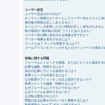
ユーザー設定
ユーザー設定のやり方は？
オンライン状態のユーザーとしてユーザー名をリストに表
掲示板の時刻が正しくありません！
タイムゾーンを変更したのに時刻が正しく表示されません
私の母語が “掲示板の言語” リストにありません！
ユーザー名の隣に表示される画像は何ですか？
アバター画像を表示させるには？
ランクとは？ ランクを変更するには？?
メールアイコンをクリックするとログインページが表示さ
投稿に関する問題
フォーラムにトピックを投稿、またはトピックに返信する
記事を編集・削除するには？
自分の記事にサインを追加するには？
投票トピックを作成するには？
なぜ投票オプションをこれ以上追加できないの？
投票トピックを編集・削除するには？
なぜフォーラムにアクセスできないの？
なぜファイルを添付できないの？
なぜ私は警告されたの？
問題のある記事をモデレータに通報するには？
投稿画面の “セーブ” ボタンは何ですか？