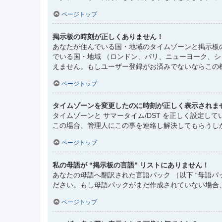
ページトップ
掲示板の時刻が正しくありません！
あなたが住んでいる国・地域のタイムゾーンと掲示板
でいる国・地域 （ロンドン、パリ、ニューヨーク、
えません。もしユーザー登録がお済みでないならこの
ページトップ
タイムゾーンを変更したのに時刻が正しく表示されま
タイムゾーンと サマータイム/DST を正しく設定
この場合、管理人にこの事を連絡し解決してもらうし
ページトップ
私の母語が “掲示板の言語” リストにありません！
あなたの母語へ翻訳された言語パック （以下 “母語
ださい。もし母語パックがまだ作成されていない場合
ページトップ