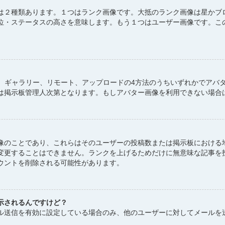
は２種類あります。１つはランク画像です。大抵のランク画像は星かブ
位・ステータスの高さを意味します。もう１つはユーザー画像です。こ
atar、ギャラリー、リモート、アップロードの4方法のうちいずれかで
は掲示板管理人次第となります。もしアバター画像を利用できない場合
像のことであり、これらはそのユーザーの投稿数または掲示板における
変更することはできません。ランクを上げるためだけに無意味な記事を
ウントを削除される可能性があります。
示されるんですけど？
ル送信を有効に設定している場合のみ、他のユーザーに対してメールを