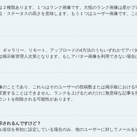
は２種類あります。１つはランク画像です。大抵のランク画像は星かブ
位・ステータスの高さを意味します。もう１つはユーザー画像です。こ
atar、ギャラリー、リモート、アップロードの4方法のうちいずれかで
は掲示板管理人次第となります。もしアバター画像を利用できない場合
像のことであり、これらはそのユーザーの投稿数または掲示板における
変更することはできません。ランクを上げるためだけに無意味な記事を
ウントを削除される可能性があります。
示されるんですけど？
ル送信を有効に設定している場合のみ、他のユーザーに対してメールを