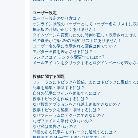
ユーザー設定
ユーザー設定のやり方は？
オンライン状態のユーザーとしてユーザー名をリストに表
掲示板の時刻が正しくありません！
タイムゾーンを変更したのに時刻が正しく表示されません
私の母語が “掲示板の言語” リストにありません！
ユーザー名の隣に表示される画像は何ですか？
アバター画像を表示させるには？
ランクとは？ ランクを変更するには？?
メールアイコンをクリックするとログインページが表示さ
投稿に関する問題
フォーラムにトピックを投稿、またはトピックに返信する
記事を編集・削除するには？
自分の記事にサインを追加するには？
投票トピックを作成するには？
なぜ投票オプションをこれ以上追加できないの？
投票トピックを編集・削除するには？
なぜフォーラムにアクセスできないの？
なぜファイルを添付できないの？
なぜ私は警告されたの？
問題のある記事をモデレータに通報するには？
投稿画面の “セーブ” ボタンは何ですか？