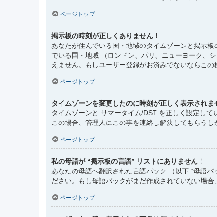
ページトップ
掲示板の時刻が正しくありません！
あなたが住んでいる国・地域のタイムゾーンと掲示板
でいる国・地域 （ロンドン、パリ、ニューヨーク、
えません。もしユーザー登録がお済みでないならこの
ページトップ
タイムゾーンを変更したのに時刻が正しく表示されま
タイムゾーンと サマータイム/DST を正しく設定
この場合、管理人にこの事を連絡し解決してもらうし
ページトップ
私の母語が “掲示板の言語” リストにありません！
あなたの母語へ翻訳された言語パック （以下 “母語
ださい。もし母語パックがまだ作成されていない場合
ページトップ