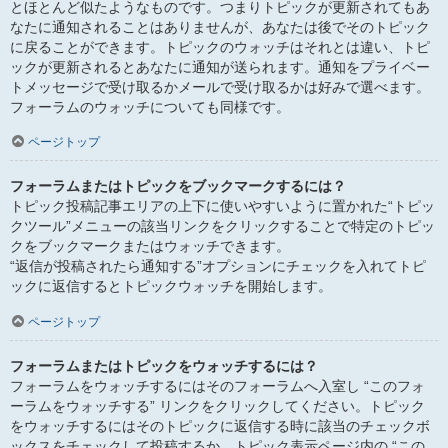
とほとんど似たようなものです。つまりトピックが更新されてもあ
なたに通知されることはありませんが、あなたは後でそのトピック
に戻ることができます。トピックのウォッチはそれとは違い、トピ
ックが更新されるとあなたに通知が送られます。通知をプライベー
トメッセージで受け取るかメールで受け取るかは好みで選べます。
フォーラムのウォッチについても同様です。
ページトップ
フォーラムまたはトピックをブックマークするには？
トピック投稿記事エリアの上下に使いやすいように置かれた“トピッ
クツール”メニューの該当リンクをクリックすることで特定のトピッ
クをブックマークまたはウォッチできます。
“返信が投稿されたら通知する”オプションにチェックを入れてトピ
ックに返信するとトピックウォッチを開始します。
ページトップ
フォーラムまたはトピックをウォッチするには？
フォーラムをウォッチするにはそのフォーラムへ入室し “このフォ
ーラムをウォッチする” リンクをクリックしてください。トピック
をウォッチするにはそのトピックに返信する時に該当のチェックボ
ックスをチェックして投稿するか、トピック表示ページ内の “この