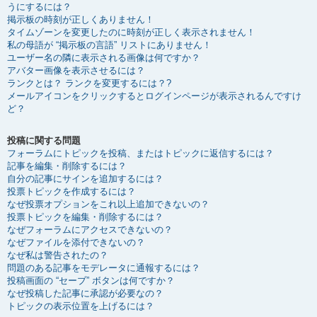
うにするには？
掲示板の時刻が正しくありません！
タイムゾーンを変更したのに時刻が正しく表示されません！
私の母語が “掲示板の言語” リストにありません！
ユーザー名の隣に表示される画像は何ですか？
アバター画像を表示させるには？
ランクとは？ ランクを変更するには？?
メールアイコンをクリックするとログインページが表示されるんですけ
ど？
投稿に関する問題
フォーラムにトピックを投稿、またはトピックに返信するには？
記事を編集・削除するには？
自分の記事にサインを追加するには？
投票トピックを作成するには？
なぜ投票オプションをこれ以上追加できないの？
投票トピックを編集・削除するには？
なぜフォーラムにアクセスできないの？
なぜファイルを添付できないの？
なぜ私は警告されたの？
問題のある記事をモデレータに通報するには？
投稿画面の “セーブ” ボタンは何ですか？
なぜ投稿した記事に承認が必要なの？
トピックの表示位置を上げるには？