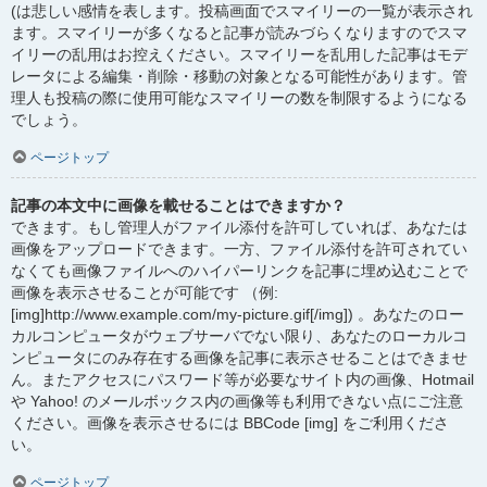
(は悲しい感情を表します。投稿画面でスマイリーの一覧が表示され
ます。スマイリーが多くなると記事が読みづらくなりますのでスマ
イリーの乱用はお控えください。スマイリーを乱用した記事はモデ
レータによる編集・削除・移動の対象となる可能性があります。管
理人も投稿の際に使用可能なスマイリーの数を制限するようになる
でしょう。
ページトップ
記事の本文中に画像を載せることはできますか？
できます。もし管理人がファイル添付を許可していれば、あなたは
画像をアップロードできます。一方、ファイル添付を許可されてい
なくても画像ファイルへのハイパーリンクを記事に埋め込むことで
画像を表示させることが可能です （例:
[img]http://www.example.com/my-picture.gif[/img]) 。あなたのロー
カルコンピュータがウェブサーバでない限り、あなたのローカルコ
ンピュータにのみ存在する画像を記事に表示させることはできませ
ん。またアクセスにパスワード等が必要なサイト内の画像、Hotmail
や Yahoo! のメールボックス内の画像等も利用できない点にご注意
ください。画像を表示させるには BBCode [img] をご利用くださ
い。
ページトップ