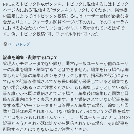
内にあるトピック作成ボタンを、トピックに返信するにはトピック
ページ内にある“返信する”ボタンをクリックしてください。掲示板
の設定によってはトピックを投稿するにはユーザー登録が必要な場
合があります。フォーラム閲覧ページの下の方に、そのフォーラム
におけるあなたのパーミッションがリスト表示されているはずで
す。例、トピック投稿: 可、ファイル添付: 可 など。
ページトップ
記事を編集・削除するには？
管理人かモデレータでない限り、通常は一般ユーザーが他のユーザ
ーの記事を編集・削除することはできません。編集を行う場合は編
集したい記事の編集ボタンをクリックします。掲示板の設定によっ
てはその記事が作成されてから長い時間が経過していると編集でき
ない場合がある点にご注意ください。もし編集しようとしている記
事が誰かから既に返信されている場合、編集後に編集した回数と日
時が記事内に小さく表示されます。まだ返信されていない記事を編
集する場合やモデレータまたは管理人が編集する場合、編集した回
数と日時は表示されません （なぜ編集したかについての足跡を残す
ことはあるかもしれませんが・・） 。一般ユーザーはたとえ自分の
記事だろうとそれが既に誰かから返信されている場合、その記事を
削除することはできない点にご注意ください。