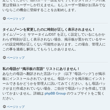
定してください。他のユーザー設定もそうですがタイムゾーンの変
更は登録ユーザーしか行えません。もしユーザー登録がお済みでな
いならこの機会に登録することをお勧めします。
ページトップ
タイムゾーンを変更したのに時刻が正しく表示されません！
タイムゾーンと サマータイム/DST を正しく設定しているにもかか
わらず時刻が正しく表示されない場合、掲示板が置かれているサー
バの設定時間が正しくない可能性があります。この場合、管理人に
この事を連絡し解決してもらうしかありません。
ページトップ
私の母語が “掲示板の言語” リストにありません！
あなたの母語へ翻訳された言語パック （以下 “母語パック”) が掲示
板にインストールされていません。母語パックを掲示板にインスト
ールできるかどうかを管理人に訊いてみてください。もし母語パッ
クがまだ作成されていない場合、ご自分で母語パックを作成して頂
いてかまいません。詳細は
phpBB Group
のウェブサイトをご覧く
ださい。
ページトップ