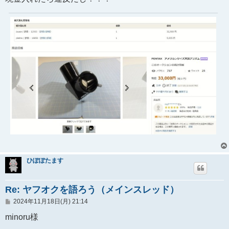
ひぽぽたます
Re: ヤフオクを語ろう（メインスレッド）
投
2024年11月18日(月) 21:14
稿
記
minoru様
事