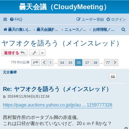
曇天会議（CloudyMeeting）
FAQ
ユーザー登録
ログイン
曇天の集い(HP)トップ
曇天会議(Forum)トップ
ニュース／News
お得情報／Bargain
ヤフオクを語ろう（メインスレッド）
返信する
ページ
36
／
77
1
34
35
36
37
38
77
１つ前へ
次へ
770 件の記事
…
…
元古書肆
Re: ヤフオクを語ろう（メインスレッド）
投
2024年11月04日(月) 22:34
稿
記
https://page.auctions.yahoo.co.jp/jp/au ... 1159777328
事
西村製作所のポータブル脚の赤道儀。
これは口径が書かれていないけど、20ｃｍＦ8かな？