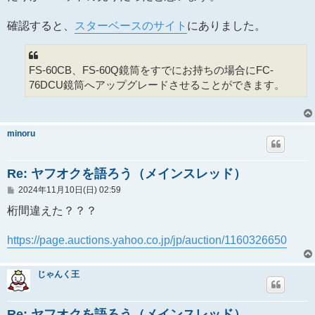
確認すると、
スターベースのサイト
にありました。
FS-60CB、FS-60Q鏡筒をすでにお持ちの場合にFC-
76DCU鏡筒へアップグレードさせることができます。
minoru
Re: ヤフオクを語ろう（メインスレッド）
投
2024年11月10日(日) 02:59
稿
記
桁間違えた？？？
事
https://page.auctions.yahoo.co.jp/jp/auction/1160326650
じゃんく王
Re: ヤフオクを語ろう（メインスレッド）