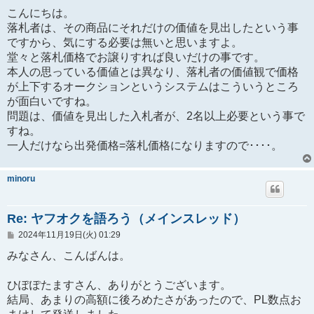
こんにちは。
落札者は、その商品にそれだけの価値を見出したという事
ですから、気にする必要は無いと思いますよ。
堂々と落札価格でお譲りすれば良いだけの事です。
本人の思っている価値とは異なり、落札者の価値観で価格
が上下するオークションというシステムはこういうところ
が面白いですね。
問題は、価値を見出した入札者が、2名以上必要という事で
すね。
一人だけなら出発価格=落札価格になりますので････。
minoru
Re: ヤフオクを語ろう（メインスレッド）
投
2024年11月19日(火) 01:29
稿
記
みなさん、こんばんは。
事
ひぽぽたますさん、ありがとうございます。
結局、あまりの高額に後ろめたさがあったので、PL数点お