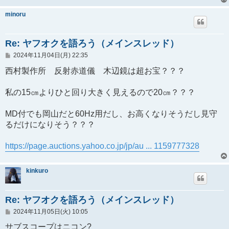
minoru
Re: ヤフオクを語ろう（メインスレッド）
投
2024年11月04日(月) 22:35
稿
記
西村製作所 反射赤道儀 木辺鏡は超お宝？？？
事
私の15㎝よりひと回り大きく見えるので20㎝？？？
MD付でも岡山だと60Hz用だし、お高くなりそうだし見守
るだけになりそう？？？
https://page.auctions.yahoo.co.jp/jp/au ... 1159777328
kinkuro
Re: ヤフオクを語ろう（メインスレッド）
投
2024年11月05日(火) 10:05
稿
記
サブスコープはニコン?