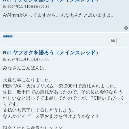
投
2024年11月10日(日) 06:39
稿
記
AV4mmが入ってますからこんなもんだと思いますよ。
事
minoru
Re: ヤフオクを語ろう（メインスレッド）
投
2024年11月18日(月) 00:08
稿
記
みなさんこんばんは。
事
大変な事になりました。
PENTAX 天頂プリズム 33,000円で落札されました。
先日、数千円での落札があったので、その位の金額ならう
れしいなと思ってて出品してたのですが、PC開いてびっく
りです。
支払いも完了してるしどうしよう。
なんかアイピース等おまけを付けようかな？？
現金入れたら違反だし？？？