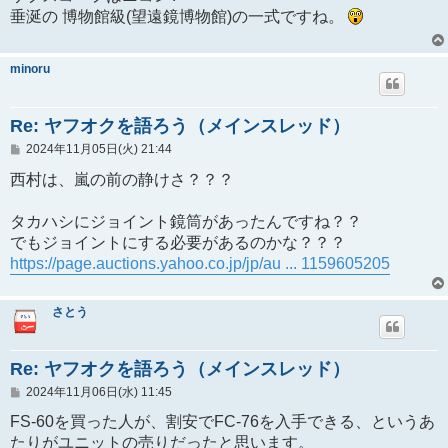
事
垂涎の 博物館級(望遠鏡博物館)の一式ですね。
minoru
Re: ヤフオクを語ろう（メインスレッド）
投
2024年11月05日(火) 21:44
稿
記
西村は、嵐の前の静けさ？？？
事
タカハシにジョイント鏡筒があったんですね？？
でもジョイントにする必要があるのかな？？？
https://page.auctions.yahoo.co.jp/jp/au ... 1159605205
さとう
Re: ヤフオクを語ろう（メインスレッド）
投
2024年11月06日(水) 11:45
稿
記
FS-60を買った人が、割安でFC-76を入手できる、というあ
事
たりがユニットの売りだったと思います。