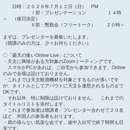
日時：２０２６年７月１２日（日） PM
Ⅰ部：プレゼンテーション １４時
～ （後日決定）
Ⅱ部：懇親会（フリートーク） ２０時～
まずは、プレゼンターを募集いたします。
（聴講のみの方は、少々お待ちください）
〇「曇天の集いOnline Live」について
・天文に興味がある方対象のZoomミーティングです。
スマホかPCがあれば、ご自宅から参加できます。Online
のみで会場は設けておりません。
・これまでは天文観測機材を対象とするものが多いです
が、タイトルとしてアバウトに天文を連想されるものまで
OKです。
それ以外、特に制限は設けておりません。 これまでの
タイトルリストを添付します。
・これまで参加者は聴講者・プレゼンター合わせて２０名
ほど、外国人の参加者もおります。
・肩の張らない気楽な会です。途中入出可で終了時間も目
安です。