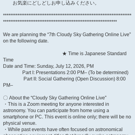
お気楽にどしどしお申し込みください。
***********************************************************************
***************************************************************
We are planning the “7th Cloudy Sky Gathering Online Live”
on the following date.
★ Time is Japanese Standard
Time
Date and Time: Sunday, July 12, 2026, PM
Part I: Presentations 2:00 PM– (To be determined)
Part II: Social Gathering (Open Discussion) 8:00
PM–
〇 About the “Cloudy Sky Gathering Online Live”
・This is a Zoom meeting for anyone interested in
astronomy. You can participate from home using a
smartphone or PC. This event is online only; there will be no
physical venue.
・While past events have often focused on astronomical