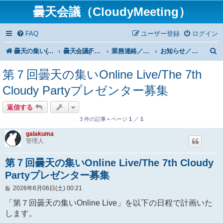
曇天会議（CloudyMeeting）
FAQ
ユーザー登録
ログイン
曇天の集い(HP)トップ
曇天会議(Forum)トップ
業務連絡／Notice ＆ infomation
お知らせ／From Administrator
第７回曇天の集いOnline Live/The 7th
Cloudy Partyプレゼンター募集
返信する
3 件の記事 • ページ
1
／
1
galakuma
管理人
第７回曇天の集いOnline Live/The 7th Cloudy
Partyプレゼンター募集
投
2026年6月06日(土) 00:21
稿
記
「第７回曇天の集いOnline Live」を以下の日程で計画いた
事
します。