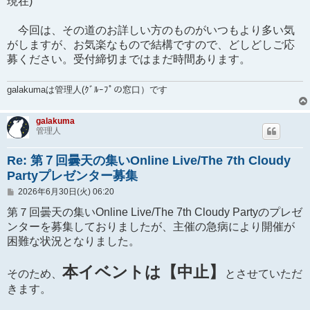
現在)
今回は、その道のお詳しい方のものがいつもより多い気
がしますが、お気楽なもので結構ですので、どしどしご応
募ください。受付締切まではまだ時間あります。
galakumaは管理人(ｸﾞﾙｰﾌﾟの窓口）です
galakuma
管理人
Re: 第７回曇天の集いOnline Live/The 7th Cloudy
Partyプレゼンター募集
投
2026年6月30日(火) 06:20
稿
記
第７回曇天の集いOnline Live/The 7th Cloudy Partyのプレゼ
事
ンターを募集しておりましたが、主催の急病により開催が
困難な状況となりました。
本イベントは【中止】
そのため、
とさせていただ
きます。