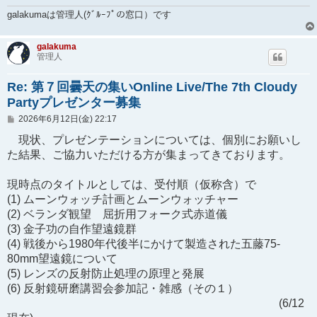
galakumaは管理人(ｸﾞﾙｰﾌﾟの窓口）です
galakuma
管理人
Re: 第７回曇天の集いOnline Live/The 7th Cloudy
Partyプレゼンター募集
投
2026年6月12日(金) 22:17
稿
記
現状、プレゼンテーションについては、個別にお願いし
事
た結果、ご協力いただける方が集まってきております。
現時点のタイトルとしては、受付順（仮称含）で
(1) ムーンウォッチ計画とムーンウォッチャー
(2) ベランダ観望 屈折用フォーク式赤道儀
(3) 金子功の自作望遠鏡群
(4) 戦後から1980年代後半にかけて製造された五藤75-
80mm望遠鏡について
(5) レンズの反射防止処理の原理と発展
(6) 反射鏡研磨講習会参加記・雑感（その１）
(6/12