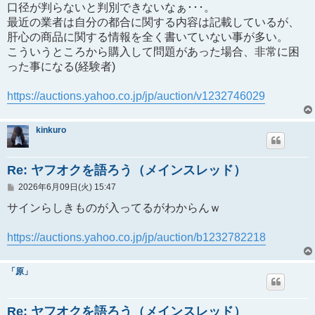
口径が判らないと判別できないなぁ･･･。
最近の業者は自分の都合に関する内容は記載しているが、
肝心の商品に関する情報を全く書いていない事が多い。
こういうところから購入して問題があった場合、非常に困
った事になる(経験者)
https://auctions.yahoo.co.jp/jp/auction/v1232746029
kinkuro
Re: ヤフオクを語ろう（メインスレッド）
投
2026年6月09日(火) 15:47
稿
記
サインらしきものが入ってるがわからんｗ
事
https://auctions.yahoo.co.jp/jp/auction/b1232782218
「原」
Re: ヤフオクを語ろう（メインスレッド）