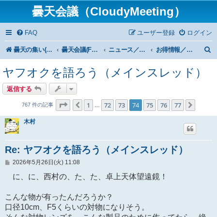
曇天会議（CloudyMeeting）
FAQ
ユーザー登録
ログイン
曇天の集い(HP)トップ
曇天会議(Forum)トップ
ニュース／News
お得情報／Bargain
ヤフオクを語ろう（メインスレッド）
返信する
ページ
74
／
77
1
72
73
74
75
76
77
１つ前へ
次へ
767 件の記事
…
木村
Re: ヤフオクを語ろう（メインスレッド）
投
2026年5月26日(火) 11:08
稿
記
に、に、西村の、た、た、卓上天体望遠鏡！
事
こんな物が有ったんだろうか？
口径10cm、F5くらいの対物になりそう。