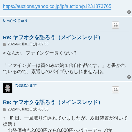
https://auctions.yahoo.co.jp/jp/auction/p1231873765
いっかくじゅう
Re: ヤフオクを語ろう（メインスレッド）
投
2026年6月01日(月) 09:33
稿
記
> なんか、ファインダー長くない？
事
「ファインダーは筒のみの約１倍自作品です。」と書かれ
ているので、素通しのパイプかもしれませんね。
ひぽぽたます
Re: ヤフオクを語ろう（メインスレッド）
投
2026年6月02日(火) 06:36
稿
記
↑ 昨日、一旦取り消されていましたが、双眼装置が付いて
事
復活！
出発価格も2,000円から8,000円へパワーアップ(笑