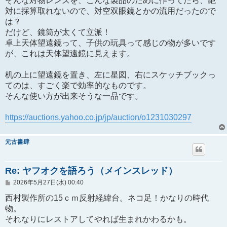
そんな対物レンズを、こんな製品のために作ってたら、絶
対に採算取れないので、対空双眼鏡とかの流用だったので
は？
だけど、鏡筒が太くて立派！
卓上天体望遠鏡って、子供の玩具って感じの物が多いです
が、これは天体望遠鏡に見えます。
机の上に望遠鏡を置き、左に星図、右にスケッチブックっ
てのは、すごく楽で効率的なものです。
そんな使い方が出来そうな一品です。
https://auctions.yahoo.co.jp/jp/auction/o1231030297
元古書肆
Re: ヤフオクを語ろう（メインスレッド）
投
2026年5月27日(水) 00:40
稿
記
西村製作所の15ｃｍ反射経緯台。ネコ足！かなりの時代
事
物。
それなりにレストアしてやれば生まれかわるかも。