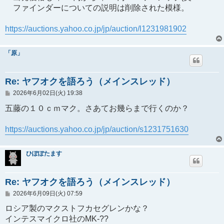
ファインダーについての説明は削除された模様。
https://auctions.yahoo.co.jp/jp/auction/l1231981902
「原」
Re: ヤフオクを語ろう（メインスレッド）
投
2026年6月02日(火) 19:38
稿
記
五藤の１０ｃｍマク。さあてお幾らまで行くのか？
事
https://auctions.yahoo.co.jp/jp/auction/s1231751630
ひぽぽたます
Re: ヤフオクを語ろう（メインスレッド）
投
2026年6月09日(火) 07:59
稿
記
ロシア製のマクストフカセグレンかな？
事
インテスマイクロ社のMK-??