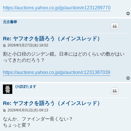
https://auctions.yahoo.co.jp/jp/auction/e1231289770
元古書肆
Re: ヤフオクを語ろう（メインスレッド）
投
2026年5月27日(水) 18:02
稿
記
割と小口径のジンデン鏡。日本にはどのくらいの数がはい
事
ってきたのだろう？
https://auctions.yahoo.co.jp/jp/auction/c1231387039
ひぽぽたます
Re: ヤフオクを語ろう（メインスレッド）
投
2026年6月01日(月) 09:13
稿
記
なんか、ファインダー長くない？
事
ちょっと変？