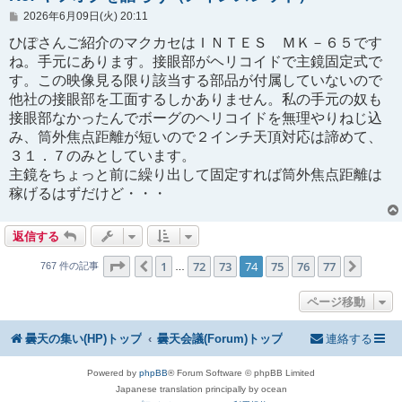
投
2026年6月09日(火) 20:11
稿
記
ひぽさんご紹介のマクカセはＩＮＴＥＳ ＭＫ－６５です
事
ね。手元にあります。接眼部がヘリコイドで主鏡固定式で
す。この映像見る限り該当する部品が付属していないので
他社の接眼部を工面するしかありません。私の手元の奴も
接眼部なかったんでボーグのヘリコイドを無理やりねじ込
み、筒外焦点距離が短いので２インチ天頂対応は諦めて、
３１．７のみとしています。
主鏡をちょっと前に繰り出して固定すれば筒外焦点距離は
稼げるはずだけど・・・
返信する
ページ
74
／
77
1
72
73
74
75
76
77
１つ前へ
次へ
767 件の記事
…
ページ移動
曇天の集い(HP)トップ
曇天会議(Forum)トップ
連絡する
Powered by
phpBB
® Forum Software © phpBB Limited
Japanese translation principally by ocean