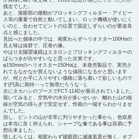
残念でした。
あと、接眼部の微動がブロッキングフィルター・アイピー
ス等の重量で自然と動いてしまい、ロック機構が使いにく
いのと、合わせてピントの位置で固定しずらいのが要改良
点と感じました。
見比べた個体の中では、相変わらずヘリオスター100Hαの
見え味は抜群で、圧巻の像。
やはり太陽望遠鏡はエタロンとブロッキングフィルターの
ばらつきが出やすいなと思った次第です。
φ150mmのヘリオスター150Hαは、未発売製品で、実売さ
れてもなかなか買えないような値段になるかと思います
が、何とか手に入りやすい価格に落ち着いて欲しいもので
す(円高に期待･･って無理だろうな･･)。
次にタカハシのブースでFCT-114Dが展示されていました。
覗いてみると、空気中の水分が多いせいか、離れた山の稜
線が空気の揺らぎで安定せず、性能の一端すらわかりませ
んでした。
但し、ピントの山が非常に判りやすかった事から、色収差
は本当に良く抑えられ、シャープな像である事は容易に予
想出来ました。
惜しむらくは、相変わらず接眼部に減速装置が無く、オプ