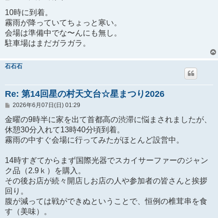
稿
記
10時に到着。
事
霧雨が降っていてちょっと寒い。
会場は準備中でな〜んにも無し。
駐車場はまだガラガラ。
石石石
Re: 第14回星の村天文台☆星まつり2026
投
2026年6月07日(日) 01:29
稿
記
金曜の9時半に家を出て首都高の渋滞に悩まされましたが、
事
休憩30分入れて13時40分頃到着。
霧雨の中すぐ会場に行ってみたがほとんど設営中。
14時すぎてからまず国際光器でスカイサーファーのジャン
ク品（2.9ｋ）を購入。
その後お店が続々開店しお店の人や参加者の皆さんと挨拶
回り。
腹が減っては戦ができぬということで、恒例の椎茸串を食
す（美味）。