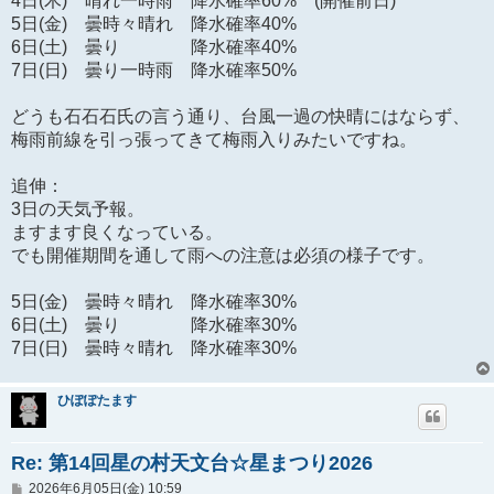
4日(木) 晴れ一時雨 降水確率60% (開催前日)
5日(金) 曇時々晴れ 降水確率40%
6日(土) 曇り 降水確率40%
7日(日) 曇り一時雨 降水確率50%
どうも石石石氏の言う通り、台風一過の快晴にはならず、
梅雨前線を引っ張ってきて梅雨入りみたいですね。
追伸：
3日の天気予報。
ますます良くなっている。
でも開催期間を通して雨への注意は必須の様子です。
5日(金) 曇時々晴れ 降水確率30%
6日(土) 曇り 降水確率30%
7日(日) 曇時々晴れ 降水確率30%
ひぽぽたます
Re: 第14回星の村天文台☆星まつり2026
投
2026年6月05日(金) 10:59