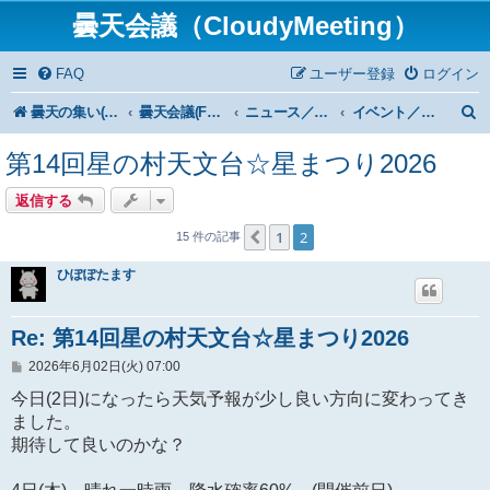
曇天会議（CloudyMeeting）
FAQ
ユーザー登録
ログイン
曇天の集い(HP)トップ
曇天会議(Forum)トップ
ニュース／News
イベント／Event
第14回星の村天文台☆星まつり2026
返信する
1
2
１つ前へ
15 件の記事
ひぽぽたます
Re: 第14回星の村天文台☆星まつり2026
投
2026年6月02日(火) 07:00
稿
記
今日(2日)になったら天気予報が少し良い方向に変わってき
事
ました。
期待して良いのかな？