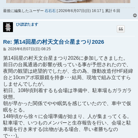
最後に編集したユーザー
石石石
[ 2026年6月07日(日) 16:17 ], 累計 6 回
ひぽぽたます
Re: 第14回星の村天文台☆星まつり2026
投
2026年6月07日(日) 08:25
稿
記
第14回星の村天文台星まつり2026に参加してきました。
事
前日の台風通過の影響が残っている事が予想されたので、
夜間の観望は絶望的でしたが、念の為、微動改造付HF経緯
台と10cmアポ双眼鏡を持参･･･結局、現地で組み立てすら
しませんでしたが。
初日、10時頃到着するも会場は準備中、駐車場もガラガラ
状態。
朝が早かった関係でやや眠気を感じていたので、車中で仮
眠をとる。
14時頃から徐々に会場準備が始まり、人が集まってくる。
駐車場で、いつものメンバーと生存報告を行い、会場と駐
車場を行き来する(出物がある場合、早い者勝ちなの
で･･･)。