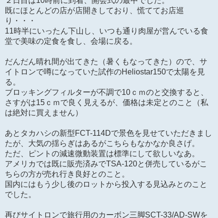
２日目は10時前に到着、開会式の最中でした。
既にほとんどの店が店開きしており、慌ててお店巡
り・・・
11時半にいったん下山し、いつも通り肉屋が営んでいる食
堂で美味の定食を食し、会場に戻る。
だんだん晴れ間が出てきた（暑くもなってきた）ので、サ
イトロンで噂になっていた試作のHeliostar150で太陽を見
る。
ブロッキングフィルターが不調で10ｃｍのと交換すると、
さすがは15ｃｍで良く見えるが、価格は未定とのこと（私
は絶対に買えません）
あとタカハシの新型FCT-114Dで景色を見せていただきまし
たが、大気の揺らぎはあるがこちらもなかなか良さげ。
ただ、ピントの減速微動装置は標準にして欲しいなあ。
アメリカでは既に販売済みでTSA-120と併売しているがこ
ちらの方が売れ行き良好とのこと。
国内にはもう少し後のロットから投入する見込みとのこと
でした。
再びサイトロンで旅行用のカーボン三脚SCT-33/AD-SWを