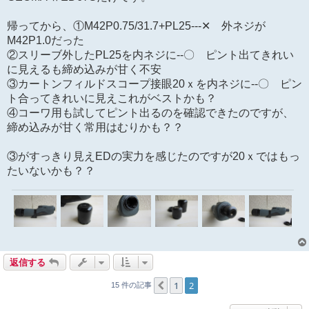
帰ってから、①M42P0.75/31.7+PL25---✕ 外ネジが
M42P1.0だった
②スリーブ外したPL25を内ネジに--〇 ピント出てきれい
に見えるも締め込みが甘く不安
③カートンフィルドスコープ接眼20ｘを内ネジに--〇 ピン
ト合ってきれいに見えこれがベストかも？
④コーワ用も試してピント出るのを確認できたのですが、
締め込みが甘く常用はむりかも？？
③がすっきり見えEDの実力を感じたのですが20ｘではもっ
たいないかも？？
返信する
1
2
１つ前へ
15 件の記事