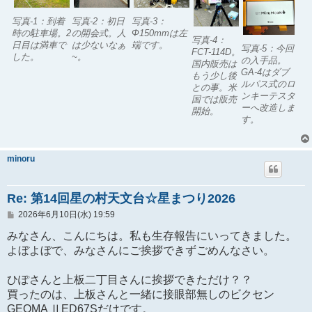
写真-1：到着
写真-2：初日
写真-3：
時の駐車場。2
の開会式。人
Φ150mmは左
写真-4：
日目は満車で
は少ないなぁ
端です。
写真-5：今回
FCT-114D。
した。
~。
の入手品。
国内販売は
GA-4はダブ
もう少し後
ルパス式のロ
との事。米
ンキーテスタ
国では販売
ーへ改造しま
開始。
す。
minoru
Re: 第14回星の村天文台☆星まつり2026
投
2026年6月10日(水) 19:59
稿
記
みなさん、こんにちは。私も生存報告にいってきました。
事
よぼよぼで、みなさんにご挨拶できずごめんなさい。
ひぽさんと上板二丁目さんに挨拶できただけ？？
買ったのは、上板さんと一緒に接眼部無しのビクセン
GEOMA ⅡED67Sだけです。