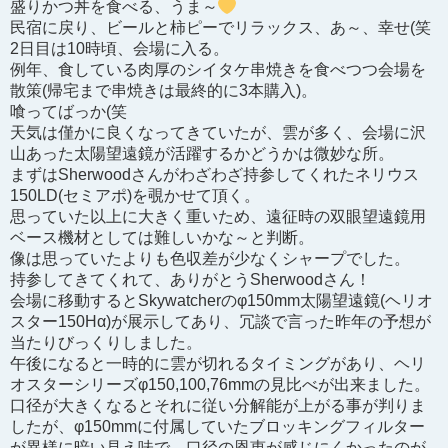
盛りかつ丼を食べる、うま～
民宿に戻り、ビールと柿ピーでリラックス、あ～、幸せ(笑
2日目は10時頃、会場に入る。
例年、食している肉厚のシイタケ串焼きを食べつつ会場を
散策(帰宅まで串焼きは最終的に3本購入)。
喰ってばっか(笑
天気は僅かに良くなってきていたが、雲が多く、会場に沢
山あった太陽望遠鏡が活躍するかどうかは微妙な所。
まずはSherwoodさんがわざわざ持参してくれたネリウス
150LD(セミアポ)を覗かせて頂く。
思っていた以上に大きく重いため、遠征時の双眼望遠鏡用
ベース機材としては難しいかな～と判断。
像は思っていたよりも色収差が少なくシャープでした。
持参してきてくれて、ありがとうSherwoodさん！
会場に移動するとSkywatcherのφ150mm太陽望遠鏡(ヘリオ
スター150Hα)が展示してあり、冗談で言った昨年の予想が
当たりびっくりしました。
午後になると一時的に雲が切れるタイミングがあり、ヘリ
オスターシリーズφ150,100,76mmの見比べが出来ました。
口径が大きくなるとそれに従い分解能が上がる事が判りま
したが、φ150mmに付属していたブロッキングフィルター
が異様に暗い見え味で、口径の恩恵が感じにくかったのが