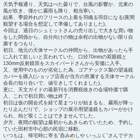
天気予報通り、天気はべた曇りで、台風の影響か、北東の
風が吹き、僅かに霧雨も降り、相当寒い。
結果、季節外れのフリースの上着を羽織る羽目になる(夜間
観望する場合を想定して準備してありました)。
今回は、過日のシュミットさんの売り出しで大きな買い物
をした関係から、自分向けの物は余程の出物がない限り自
粛するつもり。
初日、地元の天体サークルの仲間から、出物があったら手
に入れて欲しいと言われていた、口径70mmの双眼鏡と
130mm反射鏡筒をスカイバードさんから安価に入手。
又、使用中のものが劣化した為、ゴアテックス製の望遠鏡
カバーを購入(ショップ店長が当方の所属する天体サークル
会長の知り合いで、値引きしてくれました)。
更に、天文ガイドの最新刊を消費税抜きの会場特価で購
入、これで初日買い物は終了。
初日は仮の開会式を経て星まつりが始まるも、霧雨が降っ
たり止んだりで、ショップの展示用望遠鏡もカバーがかけ
られ、殆ど覗くことはできませんでした。
夕方、夜間の観望は最初からあきらめていたため、予約し
ていた田村市中心部の民宿に移動。
いつもは、帰宅時に寄る"呑みめしや いっぷく"さんでデカ