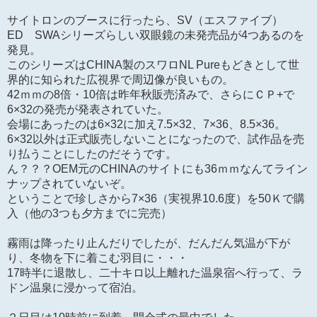
サイトロンのブースに行ったら、SV（エスファイブ）
ED SWAシリーズらしい双眼鏡の未発売品が4つあるのを
発見。
このシリーズはCHINA製のスワロNL Pureもどきとして世
界的に知られた広視界で周辺像が良いもの。
42ｍｍの8倍・10倍は昨年秋販売済みで、さらにＣＰ+で
6×32の発売が発表されていた。
会場にあったのは6×32に加え7.5×32、7×36、8.5×36。
6×32以外は正式販売しないことになったので、試作品を売
り払うことにしたのだそうです。
ん？？？OEM元のCHINAのサイトにも36ｍｍなんてライン
ナップされていないぞ。
ということで珍しさから7×36（実視界10.6度）を50Ｋで購
入（他の3つも夕方までに完売）
霧雨は降ったり止んだりでしたが、だんだん気温が下が
り、冬物を下に着こむ羽目に・・・
17時半に退散し、二十キロ以上離れた温泉宿へ行って、ラ
ドン温泉に浸かって宿泊。