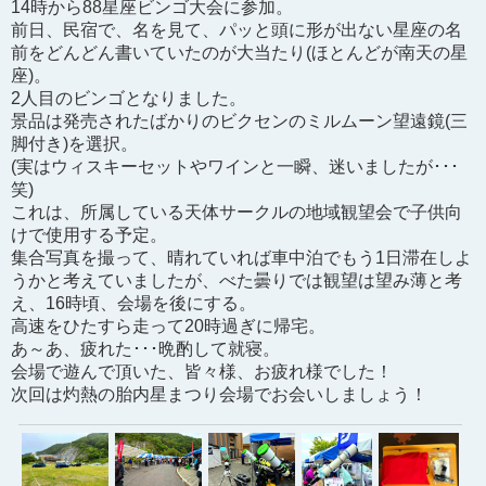
14時から88星座ビンゴ大会に参加。
前日、民宿で、名を見て、パッと頭に形が出ない星座の名
前をどんどん書いていたのが大当たり(ほとんどが南天の星
座)。
2人目のビンゴとなりました。
景品は発売されたばかりのビクセンのミルムーン望遠鏡(三
脚付き)を選択。
(実はウィスキーセットやワインと一瞬、迷いましたが･･･
笑)
これは、所属している天体サークルの地域観望会で子供向
けで使用する予定。
集合写真を撮って、晴れていれば車中泊でもう1日滞在しよ
うかと考えていましたが、べた曇りでは観望は望み薄と考
え、16時頃、会場を後にする。
高速をひたすら走って20時過ぎに帰宅。
あ～あ、疲れた･･･晩酌して就寝。
会場で遊んで頂いた、皆々様、お疲れ様でした！
次回は灼熱の胎内星まつり会場でお会いしましょう！