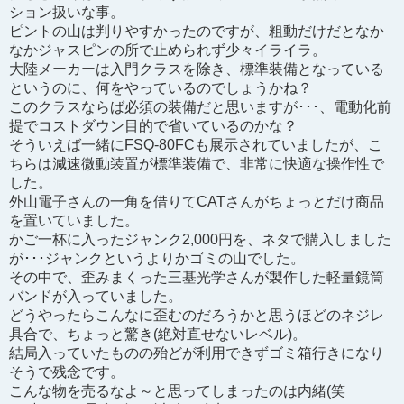
ション扱いな事。
ピントの山は判りやすかったのですが、粗動だけだとなか
なかジャスピンの所で止められず少々イライラ。
大陸メーカーは入門クラスを除き、標準装備となっている
というのに、何をやっているのでしょうかね？
このクラスならば必須の装備だと思いますが･･･、電動化前
提でコストダウン目的で省いているのかな？
そういえば一緒にFSQ-80FCも展示されていましたが、こ
ちらは減速微動装置が標準装備で、非常に快適な操作性で
した。
外山電子さんの一角を借りてCATさんがちょっとだけ商品
を置いていました。
かご一杯に入ったジャンク2,000円を、ネタで購入しました
が･･･ジャンクというよりかゴミの山でした。
その中で、歪みまくった三基光学さんが製作した軽量鏡筒
バンドが入っていました。
どうやったらこんなに歪むのだろうかと思うほどのネジレ
具合で、ちょっと驚き(絶対直せないレベル)。
結局入っていたものの殆どが利用できずゴミ箱行きになり
そうで残念です。
こんな物を売るなよ～と思ってしまったのは内緒(笑