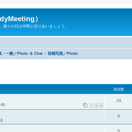
yMeeting）
ん。曇りの日は仲間と語りあいましょう。
・一般／Photo ＆ Chat
投稿写真／Photo
返信数
24
:48
1
2
3
6
18
5