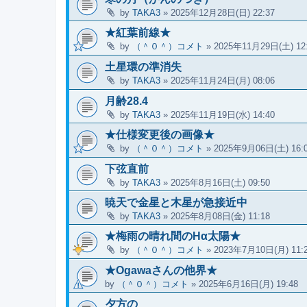
by
TAKA3
»
2025年12月28日(日) 22:37
★紅葉前線★
by
（＾０＾）コメト
»
2025年11月29日(土) 12
土星環の準消失
by
TAKA3
»
2025年11月24日(月) 08:06
月齢28.4
by
TAKA3
»
2025年11月19日(水) 14:40
★仕様変更後の画像★
by
（＾０＾）コメト
»
2025年9月06日(土) 16:
下弦直前
by
TAKA3
»
2025年8月16日(土) 09:50
暁天で金星と木星が急接近中
by
TAKA3
»
2025年8月08日(金) 11:18
★梅雨の晴れ間のHα太陽★
by
（＾０＾）コメト
»
2023年7月10日(月) 11:
★Ogawaさんの他界★
by
（＾０＾）コメト
»
2025年6月16日(月) 19:48
夕方の