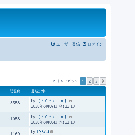
ユーザー登録
ログイン
1
2
3
次へ
51 件のトピック
閲覧数
最新記事
by
（＾０＾）コメト
8558
2026年8月07日(金) 12:10
by
（＾０＾）コメト
1053
2026年8月06日(木) 21:10
by
TAKA3
1169