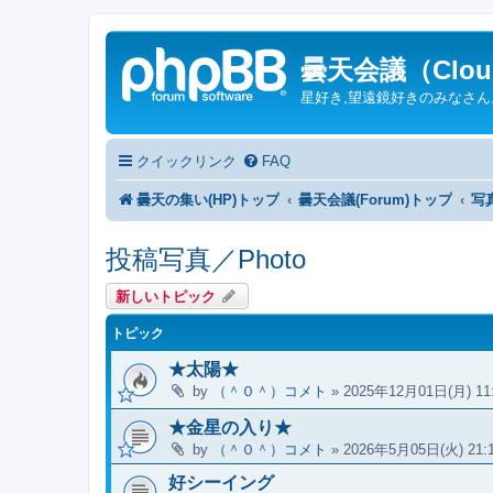
曇天会議（Cloud
星好き,望遠鏡好きのみなさ
クイックリンク
FAQ
曇天の集い(HP)トップ
曇天会議(Forum)トップ
写真
投稿写真／Photo
新しいトピック
トピック
★太陽★
by
（＾０＾）コメト
»
2025年12月01日(月) 11
★金星の入り★
by
（＾０＾）コメト
»
2026年5月05日(火) 21:
好シーイング