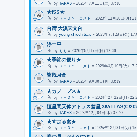
by
TAKA3
»
2026年7月11日(土) 07:10
★ISS★
by
（＾０＾）コメト
»
2023年11月20日(月) 21
台灣 大溪天文台
by
young chiech tsao
»
2023年7月28日(金) 17:
浄土平
by
もも
»
2026年5月17日(日) 12:36
★季節の便り★
by
（＾０＾）コメト
»
2026年3月10日(火) 17:
皆既月食
by
TAKA3
»
2025年9月08日(月) 03:19
★カノープス★
by
（＾０＾）コメト
»
2024年2月12日(月) 22:
恒星間天体アトラス彗星 3I/ATLAS(C/202
by
TAKA3
»
2025年12月04日(木) 07:40
★すばる食★
by
（＾０＾）コメト
»
2025年12月31日(水) 15
寒の月（かんのつき）