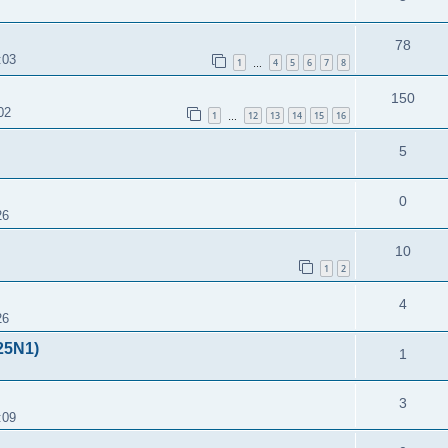
78
:03
1
4
5
6
7
8
…
150
02
1
12
13
14
15
16
…
5
0
26
10
1
2
4
26
5N1)
1
3
:09