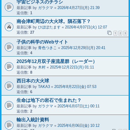
宇宙ビジネスのチラシ
最新記事 by
ガラクマ
«
2026年4月27日(月) 21:39
返信数:
1
南会津町周辺の大火球。隕石落下？
最新記事 by
ひぽぽたます
«
2026年4月07日(火) 12:07
返信数:
27
1
2
3
子供の科学のWebサイト
最新記事 by
青色つきこ
«
2025年12月29日(月) 20:41
返信数:
4
2025年12月双子座流星群（レーダー）
最新記事 by
木村
«
2025年12月22日(月) 01:11
返信数:
8
西日本の大火球
最新記事 by
TAKA3
«
2025年8月22日(金) 07:53
返信数:
6
生命は地下の岩石で生まれた？
最新記事 by
ガラクマ
«
2025年6月07日(土) 00:11
返信数:
2
輸出入統計資料
最新記事 by
ガラクマ
«
2025年6月06日(金) 10:12