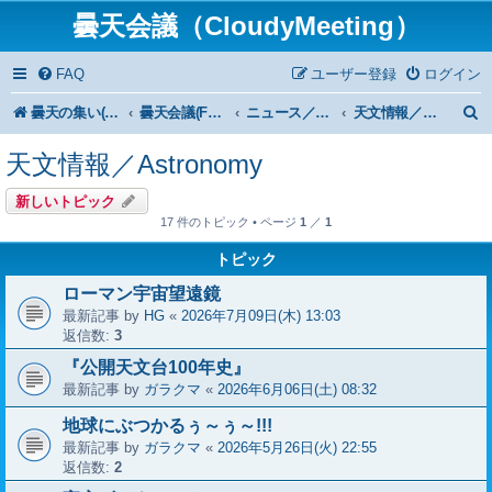
曇天会議（CloudyMeeting）
FAQ
ユーザー登録
ログイン
曇天の集い(HP)トップ
曇天会議(Forum)トップ
ニュース／News
天文情報／Astronomy
天文情報／Astronomy
新しいトピック
17 件のトピック • ページ
1
／
1
トピック
ローマン宇宙望遠鏡
最新記事 by
HG
«
2026年7月09日(木) 13:03
返信数:
3
『公開天文台100年史』
最新記事 by
ガラクマ
«
2026年6月06日(土) 08:32
地球にぶつかるぅ～ぅ～!!!
最新記事 by
ガラクマ
«
2026年5月26日(火) 22:55
返信数:
2