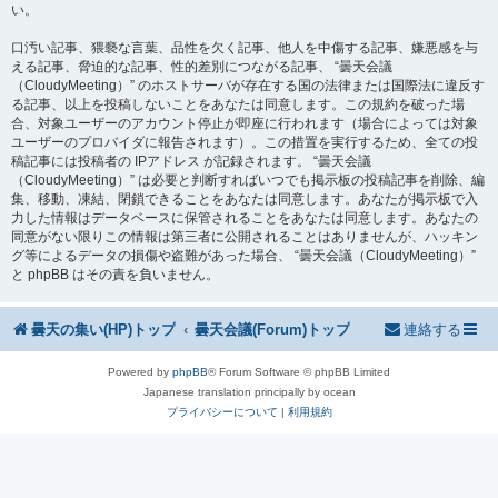
い。
口汚い記事、猥褻な言葉、品性を欠く記事、他人を中傷する記事、嫌悪感を与
える記事、脅迫的な記事、性的差別につながる記事、 “曇天会議
（CloudyMeeting）” のホストサーバが存在する国の法律または国際法に違反す
る記事、以上を投稿しないことをあなたは同意します。この規約を破った場
合、対象ユーザーのアカウント停止が即座に行われます（場合によっては対象
ユーザーのプロバイダに報告されます）。この措置を実行するため、全ての投
稿記事には投稿者の IPアドレス が記録されます。 “曇天会議
（CloudyMeeting）” は必要と判断すればいつでも掲示板の投稿記事を削除、編
集、移動、凍結、閉鎖できることをあなたは同意します。あなたが掲示板で入
力した情報はデータベースに保管されることをあなたは同意します。あなたの
同意がない限りこの情報は第三者に公開されることはありませんが、ハッキン
グ等によるデータの損傷や盗難があった場合、 “曇天会議（CloudyMeeting）”
と phpBB はその責を負いません。
曇天の集い(HP)トップ
曇天会議(Forum)トップ
連絡する
Powered by
phpBB
® Forum Software © phpBB Limited
Japanese translation principally by ocean
プライバシーについて
|
利用規約