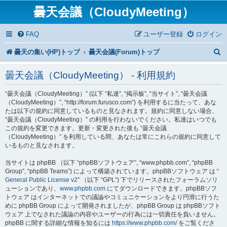
曇天会議（CloudyMeeting）
FAQ
ユーザー登録
ログイン
曇天の集い(HP)トップ
曇天会議(Forum)トップ
曇天会議（CloudyMeeting） - 利用規約
“曇天会議（CloudyMeeting）” (以下 “私達”, “掲示板”, “当サイト”, “曇天会議
（CloudyMeeting）”, “http://forum.furusco.com”) を利用するに当たって、あな
たは以下の規約に同意しているものと見なされます。規約に同意しない場合、
“曇天会議（CloudyMeeting）” の利用を行わないでください。私達はいつでも
この規約を変更できます。更新・変更された後も “曇天会議
（CloudyMeeting）” を利用している間、あなたは常にこれらの規約に同意して
いるものと見なされます。
当サイトは phpBB （以下 “phpBBソフトウェア”, “www.phpbb.com”, “phpBB
Group”, “phpBB Teams”) によって構築されています。phpBBソフトウェア は “
General Public License v2
” （以下 “GPL”) 下でリリースされたフォーラムソリ
ューションであり、
www.phpbb.com
にてダウンロードできます。phpBBソフ
トウェア はインターネットでの議論やコミュニケーションをより円滑に行うた
めに phpBB Group によって開発されましたが、phpBB Group は phpBBソフト
ウェア 上でなされた議論の内容やユーザーの行為には一切責任を負いません。
phpBB に関する詳細な情報を知るには
https://www.phpbb.com/
をご覧くださ