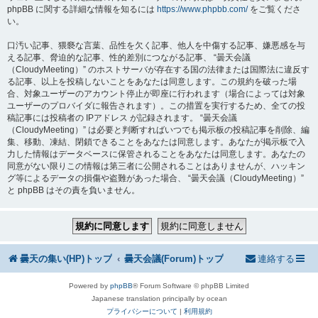
phpBB に関する詳細な情報を知るには
https://www.phpbb.com/
をご覧くださ
い。
口汚い記事、猥褻な言葉、品性を欠く記事、他人を中傷する記事、嫌悪感を与
える記事、脅迫的な記事、性的差別につながる記事、 “曇天会議
（CloudyMeeting）” のホストサーバが存在する国の法律または国際法に違反す
る記事、以上を投稿しないことをあなたは同意します。この規約を破った場
合、対象ユーザーのアカウント停止が即座に行われます（場合によっては対象
ユーザーのプロバイダに報告されます）。この措置を実行するため、全ての投
稿記事には投稿者の IPアドレス が記録されます。 “曇天会議
（CloudyMeeting）” は必要と判断すればいつでも掲示板の投稿記事を削除、編
集、移動、凍結、閉鎖できることをあなたは同意します。あなたが掲示板で入
力した情報はデータベースに保管されることをあなたは同意します。あなたの
同意がない限りこの情報は第三者に公開されることはありませんが、ハッキン
グ等によるデータの損傷や盗難があった場合、 “曇天会議（CloudyMeeting）”
と phpBB はその責を負いません。
曇天の集い(HP)トップ
曇天会議(Forum)トップ
連絡する
Powered by
phpBB
® Forum Software © phpBB Limited
Japanese translation principally by ocean
プライバシーについて
|
利用規約