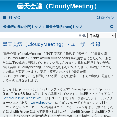
曇天会議（CloudyMeeting）
FAQ
ログイン
曇天の集い(HP)トップ
曇天会議(Forum)トップ
言語:
曇天会議（CloudyMeeting） - ユーザー登録
“曇天会議（CloudyMeeting）” (以下 “私達”, “掲示板”, “当サイト”, “曇天会議
（CloudyMeeting）”, “http://forum.furusco.com”) を利用するに当たって、あな
たは以下の規約に同意しているものと見なされます。規約に同意しない場合、
“曇天会議（CloudyMeeting）” の利用を行わないでください。私達はいつでも
この規約を変更できます。更新・変更された後も “曇天会議
（CloudyMeeting）” を利用している間、あなたは常にこれらの規約に同意して
いるものと見なされます。
当サイトは phpBB （以下 “phpBBソフトウェア”, “www.phpbb.com”, “phpBB
Group”, “phpBB Teams”) によって構築されています。phpBBソフトウェア は “
General Public License v2
” （以下 “GPL”) 下でリリースされたフォーラムソリ
ューションであり、
www.phpbb.com
にてダウンロードできます。phpBBソフ
トウェア はインターネットでの議論やコミュニケーションをより円滑に行うた
めに phpBB Group によって開発されましたが、phpBB Group は phpBBソフト
ウェア 上でなされた議論の内容やユーザーの行為には一切責任を負いません。