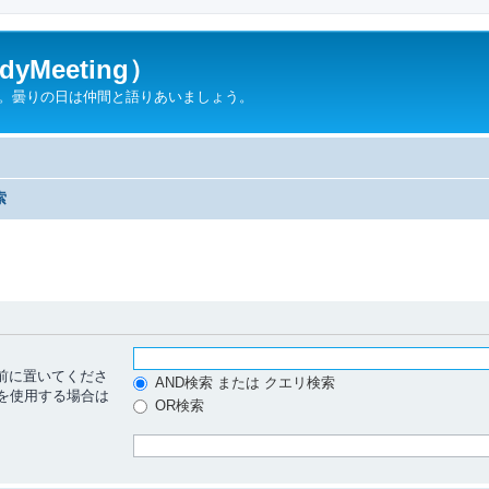
yMeeting）
ん。曇りの日は仲間と語りあいましょう。
索
前に置いてくださ
AND検索 または クエリ検索
 を使用する場合は
OR検索