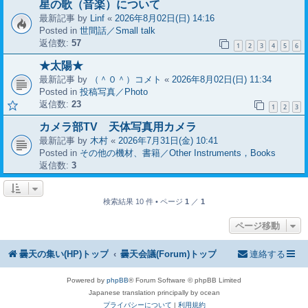
星の歌（音楽）について
最新記事 by
Linf
«
2026年8月02日(日) 14:16
Posted in
世間話／Small talk
返信数:
57
1
2
3
4
5
6
★太陽★
最新記事 by
（＾０＾）コメト
«
2026年8月02日(日) 11:34
Posted in
投稿写真／Photo
返信数:
23
1
2
3
カメラ部TV 天体写真用カメラ
最新記事 by
木村
«
2026年7月31日(金) 10:41
Posted in
その他の機材、書籍／Other Instruments，Books
返信数:
3
検索結果 10 件 • ページ
1
／
1
ページ移動
曇天の集い(HP)トップ
曇天会議(Forum)トップ
連絡する
Powered by
phpBB
® Forum Software © phpBB Limited
Japanese translation principally by ocean
プライバシーについて
|
利用規約