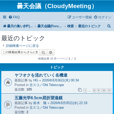
曇天会議（CloudyMeeting）
FAQ
ユーザー登録
ログイン
曇天の集い(HP)トップ
曇天会議(Forum)トップ
検索
最近のトピック
最近のトピック
詳細検索ページに戻る
検索
詳細検索
検索結果 10 件 • ページ
1
／
1
トピック
ヤフオクを流れていく名機達
最新記事 by
HG
«
2026年8月06日(木) 00:34
Posted in
古スコ／Old Telescope
返信数:
105
1
8
9
10
11
…
五藤光学6.5cm屈折望遠鏡
最新記事 by
鈴木 隆
«
2026年8月05日(水) 22:18
Posted in
古スコ／Old Telescope
返信数:
2