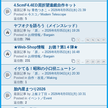
4.5cmF4.4ED屈折望遠鏡自作キット
最新記事 by
青色つきこ
«
2026年8月05日(水) 21:39
Posted in
今スコ／Modern Telescope
返信数:
5
ヤフオクを語ろう（メインスレッド）
最新記事 by
「原」
«
2026年8月05日(水) 19:26
Posted in
お得情報／Bargain
返信数:
766
1
74
75
76
77
…
★Web-Shop情報 お徳？第1４弾★
最新記事 by
「原」
«
2026年8月05日(水) 16:48
Posted in
お得情報／Bargain
返信数:
231
1
21
22
23
24
…
イケてる！昭和の小口径ニュートン
最新記事 by
「原」
«
2026年8月04日(火) 20:30
Posted in
自作・改造／Making
返信数:
1
胎内星まつり2026
最新記事 by
上板２丁目
«
2026年8月03日(月) 10:31
Posted in
イベント／Event
返信数:
2