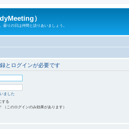
yMeeting）
ん。曇りの日は仲間と語りあいましょう。
録とログインが必要です
いました
にする
す （このログインのみ効果があります）