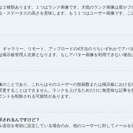
は２種類あります。１つはランク画像です。大抵のランク画像は星かブ
位・ステータスの高さを意味します。もう１つはユーザー画像です。こ
atar、ギャラリー、リモート、アップロードの4方法のうちいずれかで
は掲示板管理人次第となります。もしアバター画像を利用できない場合
像のことであり、これらはそのユーザーの投稿数または掲示板における
変更することはできません。ランクを上げるためだけに無意味な記事を
ウントを削除される可能性があります。
示されるんですけど？
ル送信を有効に設定している場合のみ、他のユーザーに対してメールを