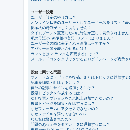
ユーザー設定
ユーザー設定のやり方は？
オンライン状態のユーザーとしてユーザー名をリストに表
掲示板の時刻が正しくありません！
タイムゾーンを変更したのに時刻が正しく表示されません
私の母語が “掲示板の言語” リストにありません！
ユーザー名の隣に表示される画像は何ですか？
アバター画像を表示させるには？
ランクとは？ ランクを変更するには？?
メールアイコンをクリックするとログインページが表示さ
投稿に関する問題
フォーラムにトピックを投稿、またはトピックに返信する
記事を編集・削除するには？
自分の記事にサインを追加するには？
投票トピックを作成するには？
なぜ投票オプションをこれ以上追加できないの？
投票トピックを編集・削除するには？
なぜフォーラムにアクセスできないの？
なぜファイルを添付できないの？
なぜ私は警告されたの？
問題のある記事をモデレータに通報するには？
投稿画面の “セーブ” ボタンは何ですか？