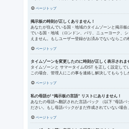
ページトップ
掲示板の時刻が正しくありません！
あなたが住んでいる国・地域のタイムゾーンと掲示板
でいる国・地域 （ロンドン、パリ、ニューヨーク、
えません。もしユーザー登録がお済みでないならこの
ページトップ
タイムゾーンを変更したのに時刻が正しく表示されま
タイムゾーンと サマータイム/DST を正しく設定
この場合、管理人にこの事を連絡し解決してもらうし
ページトップ
私の母語が “掲示板の言語” リストにありません！
あなたの母語へ翻訳された言語パック （以下 “母語
ださい。もし母語パックがまだ作成されていない場合
ページトップ